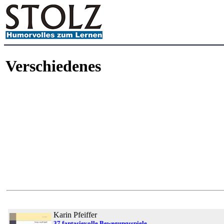
Verschiedenes
Karin Pfeiffer
37 fantasievolle Bewegungsspiele