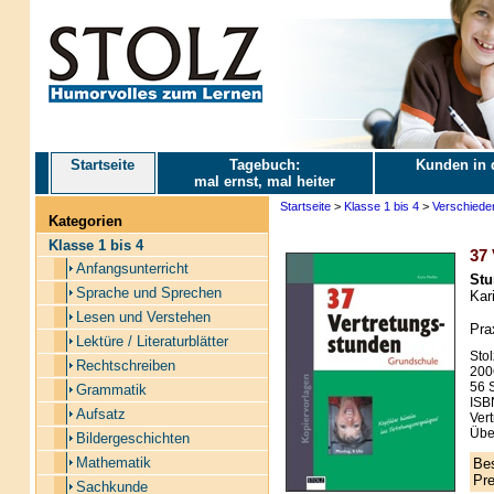
Startseite
Tagebuch:
Kunden in 
mal ernst, mal heiter
Startseite
>
Klasse 1 bis 4
>
Verschiede
Kategorien
Klasse 1 bis 4
37 
Anfangsunterricht
Stu
Sprache und Sprechen
Kari
Lesen und Verstehen
Pra
Lektüre / Literaturblätter
Stol
Rechtschreiben
200
56 S
Grammatik
ISB
Aufsatz
Vert
Übe
Bildergeschichten
Mathematik
Bes
Pre
Sachkunde