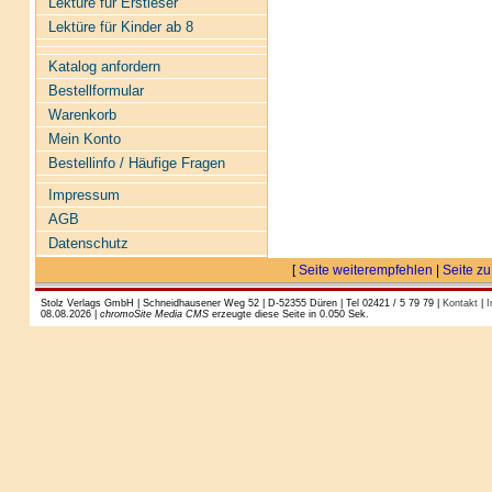
Lektüre für Erstleser
Lektüre für Kinder ab 8
Katalog anfordern
Bestellformular
Warenkorb
Mein Konto
Bestellinfo / Häufige Fragen
Impressum
AGB
Datenschutz
[
Seite weiterempfehlen
|
Seite zu
Stolz Verlags GmbH | Schneidhausener Weg 52 | D-52355 Düren | Tel 02421 / 5 79 79 |
Kontakt
|
I
08.08.2026 |
chromoSite Media CMS
erzeugte diese Seite in 0.050 Sek.