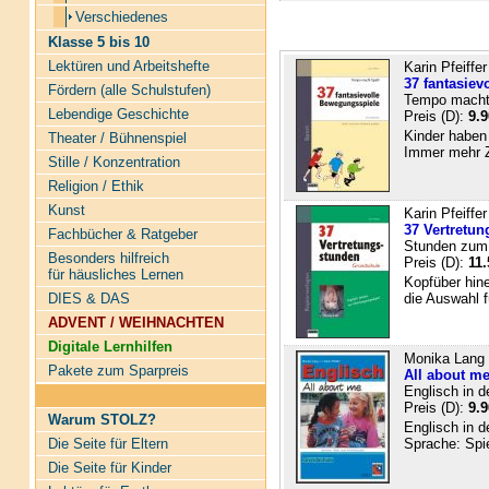
Verschiedenes
Klasse 5 bis 10
Lektüren und Arbeitshefte
Karin Pfeiffer
37 fantasiev
Fördern (alle Schulstufen)
Tempo macht
Lebendige Geschichte
Preis (D):
9.9
Kinder haben
Theater / Bühnenspiel
Immer mehr Ze
Stille / Konzentration
Religion / Ethik
Kunst
Karin Pfeiffer
37 Vertretun
Fachbücher & Ratgeber
Stunden zum
Besonders hilfreich
Preis (D):
11.
für häusliches Lernen
Kopfüber hin
die Auswahl fü
DIES & DAS
ADVENT / WEIHNACHTEN
Digitale Lernhilfen
Monika Lang u
Pakete zum Sparpreis
All about m
Englisch in d
Preis (D):
9.9
Warum STOLZ?
Englisch in d
Sprache: Spie
Die Seite für Eltern
Die Seite für Kinder