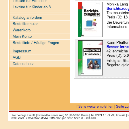
Lektüre für Erstleser
Monika Lang
Lektüre für Kinder ab 8
Berichtszeug
Textbaustein
Preis (D):
13.
Katalog anfordern
Die Bewertun
Bestellformular
Informations-
Warenkorb
Mein Konto
Karin Pfeiffer
Bestellinfo / Häufige Fragen
Besser lerne
42 lehrreiche
Impressum
Preis (D):
5.0
AGB
Erfolg ist Str
Datenschutz
Begabte glei
[
Seite weiterempfehlen
|
Seite zu
Stolz Verlags GmbH | Schneidhausener Weg 52 | D-52355 Düren | Tel 02421 / 5 79 79 |
Kontakt
|
I
09.08.2026 |
chromoSite Media CMS
erzeugte diese Seite in 0.016 Sek.