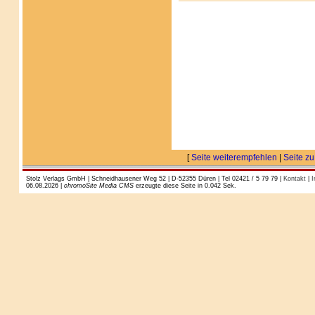
[
Seite weiterempfehlen
|
Seite zu
Stolz Verlags GmbH | Schneidhausener Weg 52 | D-52355 Düren | Tel 02421 / 5 79 79 |
Kontakt
|
I
06.08.2026 |
chromoSite Media CMS
erzeugte diese Seite in 0.042 Sek.