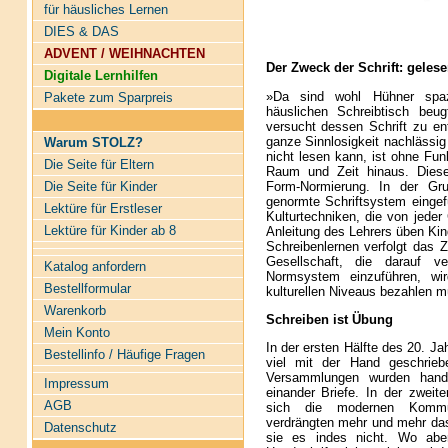
für häusliches Lernen
DIES & DAS
ADVENT / WEIHNACHTEN
Der Zweck der Schrift: geles
Digitale Lernhilfen
»Da sind wohl Hühner spaz
Pakete zum Sparpreis
häuslichen Schreibtisch beu
versucht dessen Schrift zu ent
ganze Sinnlosigkeit nachlässig 
Warum STOLZ?
nicht lesen kann, ist ohne Funk
Die Seite für Eltern
Raum und Zeit hinaus. Diese
Form-Normierung. In der Gr
Die Seite für Kinder
genormte Schriftsystem eingef
Lektüre für Erstleser
Kulturtechniken, die von jeder
Lektüre für Kinder ab 8
Anleitung des Lehrers üben Kin
Schreibenlernen verfolgt das Zi
Gesellschaft, die darauf v
Katalog anfordern
Normsystem einzuführen, wi
Bestellformular
kulturellen Niveaus bezahlen 
Warenkorb
Schreiben ist Übung
Mein Konto
In der ersten Hälfte des 20. J
Bestellinfo / Häufige Fragen
viel mit der Hand geschrieb
Versammlungen wurden handsch
Impressum
einander Briefe. In der zweite
AGB
sich die modernen Kommun
verdrängten mehr und mehr das
Datenschutz
sie es indes nicht. Wo aber