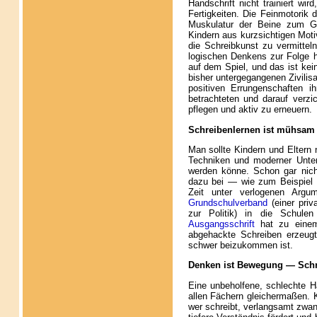
Handschrift nicht trainiert wi
Fertigkeiten. Die Feinmotorik 
Muskulatur der Beine zum Ge
Kindern aus kurzsichtigen Mot
die Schreibkunst zu vermitteln
logischen Denkens zur Folge ha
auf dem Spiel, und das ist kei
bisher untergegangenen Zivilis
positiven Errungenschaften ih
betrachteten und darauf verzi
pflegen und aktiv zu erneuern.
Schreibenlernen ist mühsam 
Man sollte Kindern und Eltern 
Techniken und moderner Unterr
werden könne. Schon gar nicht
dazu bei — wie zum Beispiel
Zeit unter verlogenen Arg
Grundschulverband
(einer priv
zur Politik) in die Schule
Ausgangsschrift
hat zu ein
abgehackte Schreiben erzeugt
schwer beizukommen ist.
Denken ist Bewegung — Schr
Eine unbeholfene, schlechte Ha
allen Fächern gleichermaßen. Kl
wer schreibt, verlangsamt zwa