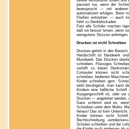
tiefere Verständnis fördert und
passiert nur, wenn der Schre
beansprucht — mit anderen
automatisiert erfolgen. Beim
Fließen entstehen — auch ke
führt zu Denkblockaden.
Fast alle Schüler machen irg
daß sie besser lernen, wenn si
wenigstens Skizzen anfertigen.
Drucken ist nicht Schreiben
Drucken gehört in den Bereich
Handschrift ist Handwerk und
Mundwerk. Das Drucken überla
schreiben. Flüssiges Schreiben
verhilft zu klaren Denkstru
Computer können nicht sch
schreiben, bedienen Maschinen
Kinder schreiben gern. Schrei
wirkt beruhigend, man kann 
Kindern eine häßliche Schrift
Ausgangsschrift ist, oder sie
Drucken — angeleitet werden, 
Ganz schlimm wird es, wenn
Schreiben unter dem Motto:
Ma
heraus!
Das ist kein Unterricht.
Kinder können nicht Schrif
Rechtschreibung »entdecken
Schulen schließen und die Lehr
die Kinder auch anderswo als 