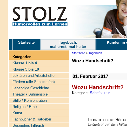
Startseite
Tagebuch:
Kunden in 
mal ernst, mal heiter
Startseite
>
Tagebuch
Kategorien
Wozu Handschrift?
Klasse 1 bis 4
Klasse 5 bis 10
Lektüren und Arbeitshefte
01. Februar 2017
Fördern (alle Schulstufen)
Wozu Handschrift?
Lebendige Geschichte
Kategorie:
Schriftkultur
Theater / Bühnenspiel
Stille / Konzentration
Religion / Ethik
Kunst
Fachbücher & Ratgeber
Besonders hilfreich