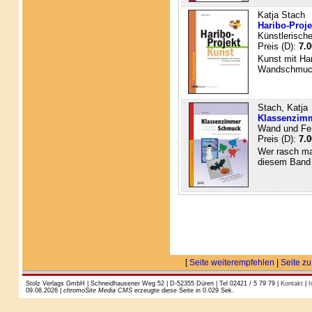
Katja Stach
Haribo-Proje
Künstlerische
Preis (D):
7.0
Kunst mit Har
Wandschmuck,
Stach, Katja
Klassenzimm
Wand und Fens
Preis (D):
7.0
Wer rasch mal
diesem Band 
[
Seite weiterempfehlen
|
Seite zu
Stolz Verlags GmbH | Schneidhausener Weg 52 | D-52355 Düren | Tel 02421 / 5 79 79 |
Kontakt
|
I
09.08.2026 |
chromoSite Media CMS
erzeugte diese Seite in 0.029 Sek.