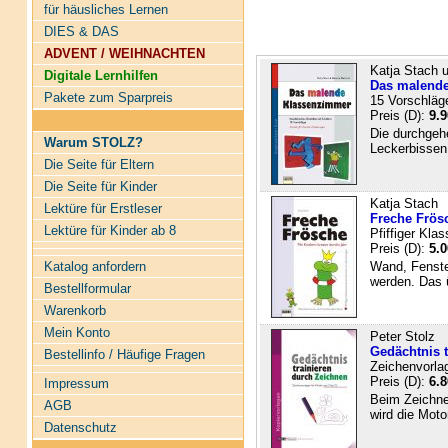
für häusliches Lernen
DIES & DAS
ADVENT / WEIHNACHTEN
Katja Stach 
Digitale Lernhilfen
Das malend
Pakete zum Sparpreis
15 Vorschläg
Preis (D):
9.9
Die durchgeh
Warum STOLZ?
Leckerbissen.
Die Seite für Eltern
Die Seite für Kinder
Katja Stach
Lektüre für Erstleser
Freche Frös
Lektüre für Kinder ab 8
Pfiffiger Kl
Preis (D):
5.0
Katalog anfordern
Wand, Fenste
werden. Das ü
Bestellformular
Warenkorb
Mein Konto
Peter Stolz
Gedächtnis t
Bestellinfo / Häufige Fragen
Zeichenvorlag
Preis (D):
6.8
Impressum
Beim Zeichnen
AGB
wird die Moto
Datenschutz