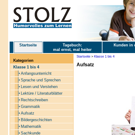
Startseite
Tagebuch:
Kunden in 
mal ernst, mal heiter
Startseite
>
Klasse 1 bis 4
Kategorien
Aufsatz
Klasse 1 bis 4
Anfangsunterricht
Sprache und Sprechen
Lesen und Verstehen
Lektüre / Literaturblätter
Rechtschreiben
Grammatik
Aufsatz
Bildergeschichten
Mathematik
Sachkunde