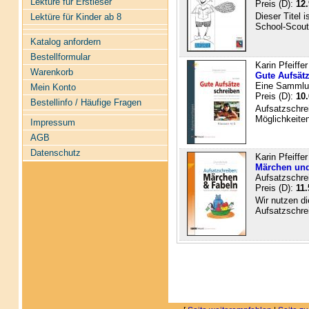
Lektüre für Erstleser
Preis (D):
12.
Dieser Titel i
Lektüre für Kinder ab 8
School-Scout l
Katalog anfordern
Bestellformular
Karin Pfeiffer
Warenkorb
Gute Aufsät
Eine Sammlun
Mein Konto
Preis (D):
10.
Bestellinfo / Häufige Fragen
Aufsatzschrei
Möglichkeite
Impressum
AGB
Datenschutz
Karin Pfeiffer
Märchen und
Aufsatzschre
Preis (D):
11.
Wir nutzen d
Aufsatzschrei