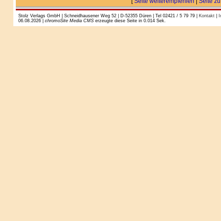
[
Seite weiterempfehlen
|
Seite zu
Stolz Verlags GmbH | Schneidhausener Weg 52 | D-52355 Düren | Tel 02421 / 5 79 79 |
Kontakt
|
I
06.08.2026 |
chromoSite Media CMS
erzeugte diese Seite in 0.014 Sek.