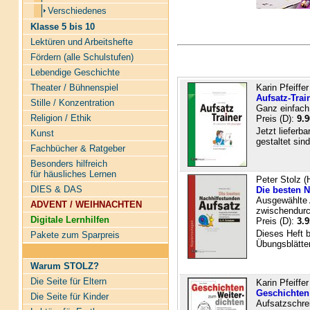
Verschiedenes
Klasse 5 bis 10
Lektüren und Arbeitshefte
Fördern (alle Schulstufen)
Lebendige Geschichte
Karin Pfeiffer
Theater / Bühnenspiel
Aufsatz-Trai
Stille / Konzentration
Ganz einfach
Religion / Ethik
Preis (D):
9.9
Jetzt lieferb
Kunst
gestaltet sind
Fachbücher & Ratgeber
Besonders hilfreich
für häusliches Lernen
Peter Stolz (
DIES & DAS
Die besten N
Ausgewählte 
ADVENT / WEIHNACHTEN
zwischendur
Digitale Lernhilfen
Preis (D):
3.9
Dieses Heft b
Pakete zum Sparpreis
Übungsblätte
Warum STOLZ?
Die Seite für Eltern
Karin Pfeiffer
Geschichten
Die Seite für Kinder
Aufsatzschre