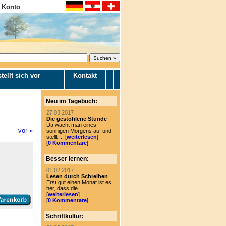
 Konto
tellt sich vor
Kontakt
Neu im Tagebuch:
27.03.2017
Die gestohlene Stunde
Da wacht man eines
vor »
sonnigen Morgens auf und
stellt ... [
weiterlesen
]
[
0 Kommentare
]
Besser lernen:
01.02.2017
Lesen durch Schreiben
Erst gut einen Monat ist es
her, dass die ...
[
weiterlesen
]
[
0 Kommentare
]
Schriftkultur: