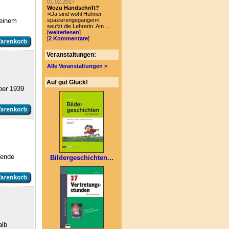
01.02.2017
Wozu Handschrift?
»Da sind wohl Hühner
 einem
spazierengegangen«,
seufzt die Lehrerin. Am ...
[
weiterlesen
]
[
2 Kommentare
]
Veranstaltungen:
Alle Veranstaltungen >
Auf gut Glück!
ber 1939
rende
Bildergeschichten...
alb