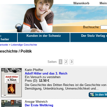
Warenkorb
Mein
Buchsuche:
:
Kunden in der Schweiz
Der Stolz Verlag s
 heiter
artseite
>
Lebendige Geschichte
eschichte / Politik
Seiten:
1
2
3
Karin Pfeiffer
Adolf Hitler und das 3. Reich
Ein Versuch zu verstehen
Preis (D):
12.50 €
Die Geschichte des Dritten Reiches ist die Geschichte von
Demütigung, Unterdrückung, Unmenschlichkeit und...
Ansgar Weinrich
Der Erste Weltkrieg