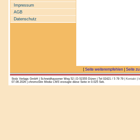
Impressum
AGB
Datenschutz
[
Seite weiterempfehlen
|
Seite zu
Stolz Verlags GmbH | Schneidhausener Weg 52 | D-52355 Düren | Tel 02421 / 5 79 79 |
Kontakt
|
I
07.08.2026 |
chromoSite Media CMS
erzeugte diese Seite in 0.025 Sek.