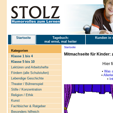
Startseite
Tagebuch:
Kunden in 
mal ernst, mal heiter
Startseite
Kategorien
Mitmachseite für Kinder:
Klasse 1 bis 4
Klasse 5 bis 10
Hier f
Lektüren und Arbeitshefte
•
Was a
Fördern (alle Schulstufen)
•
Allerl
Lebendige Geschichte
•
In
Theater / Bühnenspiel
Stille / Konzentration
Religion / Ethik
Kunst
Fachbücher & Ratgeber
Besonders hilfreich