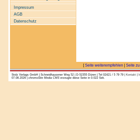
Impressum
AGB
Datenschutz
[
Seite weiterempfehlen
|
Seite zu
Stolz Verlags GmbH | Schneidhausener Weg 52 | D-52355 Düren | Tel 02421 / 5 79 79 |
Kontakt
|
I
07.08.2026 |
chromoSite Media CMS
erzeugte diese Seite in 0.022 Sek.