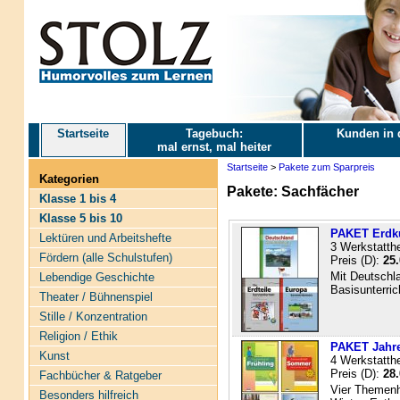
Startseite
Tagebuch:
Kunden in 
mal ernst, mal heiter
Startseite
>
Pakete zum Sparpreis
Kategorien
Pakete: Sachfächer
Klasse 1 bis 4
Klasse 5 bis 10
PAKET Erdk
Lektüren und Arbeitshefte
3 Werkstatth
Fördern (alle Schulstufen)
Preis (D):
25.
Mit Deutschla
Lebendige Geschichte
Basisunterric
Theater / Bühnenspiel
Stille / Konzentration
Religion / Ethik
PAKET Jahre
Kunst
4 Werkstatth
Preis (D):
28.
Fachbücher & Ratgeber
Vier Themenh
Besonders hilfreich