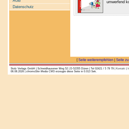
AGB
umwerfend ko
Datenschutz
[
Seite weiterempfehlen
|
Seite zu
Stolz Verlags GmbH | Schneidhausener Weg 52 | D-52355 Düren | Tel 02421 / 5 79 79 |
Kontakt
|
I
06.08.2026 |
chromoSite Media CMS
erzeugte diese Seite in 0.013 Sek.