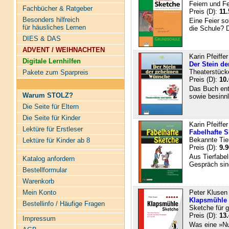
Feiern und F
Fachbücher & Ratgeber
Preis (D):
11.
Besonders hilfreich
Eine Feier so
für häusliches Lernen
die Schule? D
DIES & DAS
ADVENT / WEIHNACHTEN
Karin Pfeiffer
Digitale Lernhilfen
Der Stein d
Theaterstücke
Pakete zum Sparpreis
Preis (D):
10.
Das Buch enth
Warum STOLZ?
sowie besinnl
Die Seite für Eltern
Die Seite für Kinder
Karin Pfeiffer
Lektüre für Erstleser
Fabelhafte S
Bekannte Tier
Lektüre für Kinder ab 8
Preis (D):
9.9
Aus Tierfabel
Katalog anfordern
Gespräch sind
Bestellformular
Warenkorb
Mein Konto
Peter Klusen
Klapsmühle
Bestellinfo / Häufige Fragen
Sketche für g
Preis (D):
13.
Impressum
Was eine »Nul