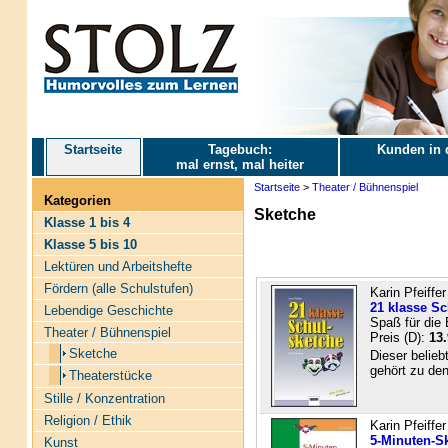
Startseite
Tagebuch:
Kunden in 
mal ernst, mal heiter
Startseite
>
Theater / Bühnenspiel
Kategorien
Sketche
Klasse 1 bis 4
Klasse 5 bis 10
Lektüren und Arbeitshefte
Fördern (alle Schulstufen)
Karin Pfeiffer
21 klasse S
Lebendige Geschichte
Spaß für die
Theater / Bühnenspiel
Preis (D):
13.
Sketche
Dieser belie
gehört zu den 
Theaterstücke
Stille / Konzentration
Religion / Ethik
Karin Pfeiffer
5-Minuten-S
Kunst