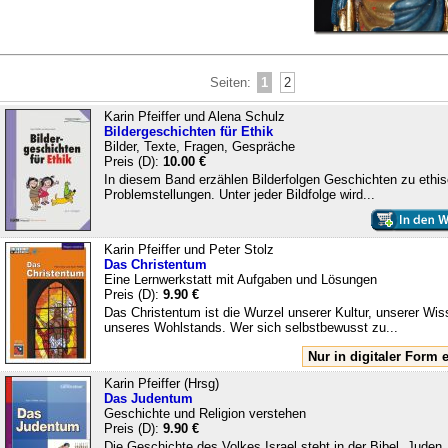
Seiten:
1
2
Karin Pfeiffer und Alena Schulz
Bildergeschichten für Ethik
Bilder, Texte, Fragen, Gespräche
Preis (D):
10.00 €
In diesem Band erzählen Bilderfolgen Geschichten zu ethi
Problemstellungen. Unter jeder Bildfolge wird...
Karin Pfeiffer und Peter Stolz
Das Christentum
Eine Lernwerkstatt mit Aufgaben und Lösungen
Preis (D):
9.90 €
Das Christentum ist die Wurzel unserer Kultur, unserer Wis
unseres Wohlstands. Wer sich selbstbewusst zu...
Nur in digitaler Form e
Karin Pfeiffer (Hrsg)
Das Judentum
Geschichte und Religion verstehen
Preis (D):
9.90 €
Die Geschichte des Volkes Israel steht in der Bibel. Juden