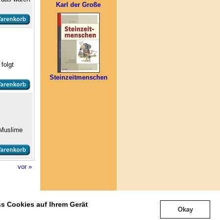
Karl der Große
folgt
Steinzeitmenschen
 Muslime
vor »
Nach oben
ss Cookies auf Ihrem Gerät
e anzeigen
]
Okay