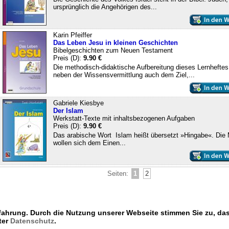
ursprünglich die Angehörigen des...
Karin Pfeiffer
Das Leben Jesu in kleinen Geschichten
Bibelgeschichten zum Neuen Testament
Preis (D):
9.90 €
Die methodisch-didaktische Aufbereitung dieses Lernheftes 
neben der Wissensvermittlung auch dem Ziel,...
Gabriele Kiesbye
Der Islam
Werkstatt-Texte mit inhaltsbezogenen Aufgaben
Preis (D):
9.90 €
Das arabische Wort Islam heißt übersetzt »Hingabe«. Die
wollen sich dem Einen...
Seiten:
1
2
fahrung. Durch die Nutzung unserer Webseite stimmen Sie zu, da
[
Seite weiterempfehlen
|
Seite zu Favoriten hinzufügen
|
Druckversion dieser Seit
ter
Datenschutz
.