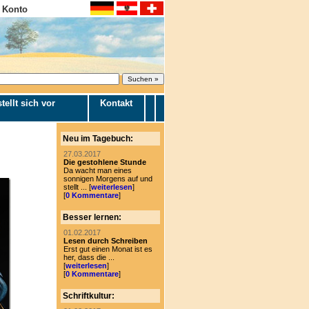
 Konto
tellt sich vor
Kontakt
Neu im Tagebuch:
27.03.2017
Die gestohlene Stunde
Da wacht man eines
sonnigen Morgens auf und
stellt ... [
weiterlesen
]
[
0 Kommentare
]
Besser lernen:
01.02.2017
Lesen durch Schreiben
Erst gut einen Monat ist es
her, dass die ...
[
weiterlesen
]
[
0 Kommentare
]
Schriftkultur: