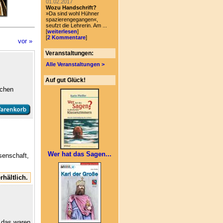
01.02.2017
Wozu Handschrift?
»Da sind wohl Hühner
spazierengegangen«,
seufzt die Lehrerin. Am ...
[
weiterlesen
]
[
2 Kommentare
]
vor »
Veranstaltungen:
Alle Veranstaltungen >
Auf gut Glück!
schen
Wer hat das Sagen...
senschaft,
rhältlich.
, das waren