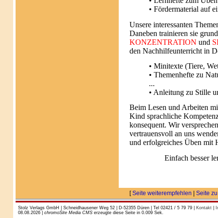
• Lernhefte zum Üben
• Fördermaterial auf 
Unsere interessanten Themen
Daneben trainieren sie grund
KONZENTRATION
und
S
den Nachhilfeunterricht in D
• Minitexte (Tiere, Wet
• Themenhefte zu Natu
...
• Anleitung zu Stille 
Beim Lesen und Arbeiten mi
Kind sprachliche Kompetenz 
konsequent. Wir versprechen 
vertrauensvoll an uns wenden
und erfolgreiches Üben mit
Einfach besser l
[
Seite weiterempfehlen
|
Seite zu
Stolz Verlags GmbH | Schneidhausener Weg 52 | D-52355 Düren | Tel 02421 / 5 79 79 |
Kontakt
|
I
08.08.2026 |
chromoSite Media CMS
erzeugte diese Seite in 0.009 Sek.