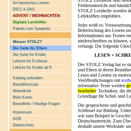
STOLZ Lernhefte sind besond
für häusliches Lernen
Förderunterricht und häuslic
DIES & DAS
STOLZ Lernhefte werden des
Lehrkräften empfohlen.
ADVENT / WEIHNACHTEN
Digitale Lernhilfen
Jeder weiß es:
Voraussetzung 
Pakete zum Sparpreis
Beherrschung des Lesens und
Informationen aus Texten en
niederschreiben zu können, 
Warum STOLZ?
verlangt. Die folgende Gleich
Die Seite für Eltern
Die Seite für Kinder
LESEN
+
SCHRE
Lektüre für Erstleser
Der STOLZ Verlag hat es sic
Lektüre für Kinder ab 8
und Eltern in ihrem Bemühen
Lesen und Lernen zu motivi
Katalog anfordern
Veröffentlichungen mit
text
Bestellformular
informative Texte werden
ge
bearbeitet
: Techniken, die üb
Warenkorb
Grundlage für Schul- und Le
Mein Konto
Bestellinfo / Häufige Fragen
Die gesprochene und geschri
Schlüssel zur Bildung. Unter
Impressum
wie zum Beispiel in Geschich
AGB
Deutschunterricht. Zum Übe
Datenschutz
deshalb unsere Werkstatt- u