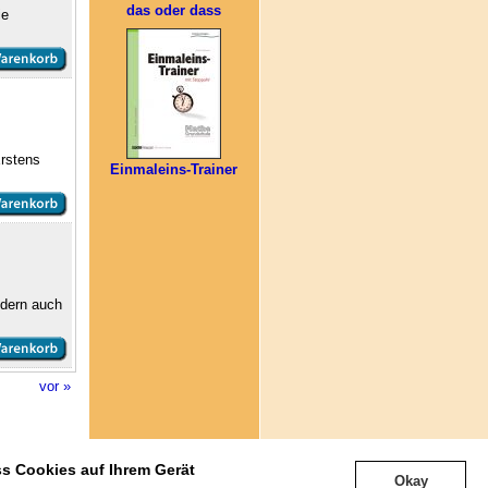
das oder dass
ie
Erstens
Einmaleins-Trainer
ndern auch
vor »
Nach oben
ss Cookies auf Ihrem Gerät
e anzeigen
]
Okay