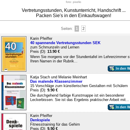
foto: pixelio
Vertretungsstunden, Kunstunterricht, Handschrift ...
Packen Sie's in den Einkaufswagen!
Seiten:
1
2
Karin Pfeiffer
40 spannende Vertretungsstunden SEK
zum Schmunzeln und Lernen
Preis (D):
13.90 €
Wenn Sie morgens vor der Stundentafel im Lehrerzimmer s
Ihren Namen in der Rubrik...
Katja Stach und Melanie Meinhart
Das malende Klassenzimmer
15 Vorschläge zum künstlerischen Gestalten mit Schülern
Preis (D):
9.90 €
Die durchgehend farbige Kunstmappe ist ein besonderer
Leckerbissen. Sie ist das Ergebnis praktischer Arbeit mit...
Karin Pfeiffer
Denkspiele
Fitnesstraining für das Gehirn
Preis (D):
9.90 €