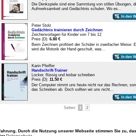
Die Denkspiele sind eine Sammlung von stillen Übungen, d
Aufmerksamkeit und Gedächtnis schulen. Wo es...
Peter Stolz
Gedächtnis trainieren durch Zeichnen
Zeichenvorlagen für Kinder von 7 bis 12
Preis (D):
6.80 €
Beim Zeichnen profitiert der Schüler in zweifacher Weise: 
wird die Motorik der Hand geschult, was...
Karin Pfeiffer
Handschrift-Trainer
Locker, flüssig und lesbar schreiben
Preis (D):
11.50 €
Der Computer nimmt uns heute nicht nur das Rechnen, so
das Schreiben ab. Doch sollten wir uns nicht...
Seiten:
1
2
fahrung. Durch die Nutzung unserer Webseite stimmen Sie zu, da
[
Seite weiterempfehlen
|
Seite zu Favoriten hinzufügen
|
Druckversion dieser Seit
ter
Datenschutz
.