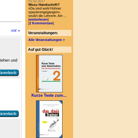
01.02.2017
Wozu Handschrift?
»Da sind wohl Hühner
spazierengegangen«,
seufzt die Lehrerin. Am ...
[
weiterlesen
]
[
2 Kommentare
]
vor »
Veranstaltungen:
Alle Veranstaltungen >
Auf gut Glück!
tehen und
Kurze Texte zum...