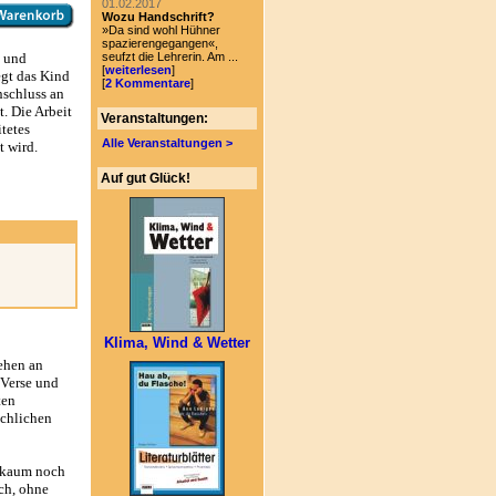
01.02.2017
Wozu Handschrift?
»Da sind wohl Hühner
spazierengegangen«,
seufzt die Lehrerin. Am ...
n und
[
weiterlesen
]
egt das Kind
[
2 Kommentare
]
nschluss an
. Die Arbeit
Veranstaltungen:
tetes
Alle Veranstaltungen >
 wird.
Auf gut Glück!
Klima, Wind & Wetter
ehen an
 Verse und
ten
achlichen
e kaum noch
ch, ohne