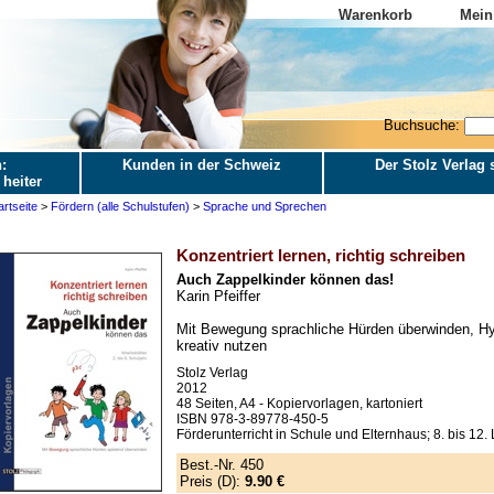
Warenkorb
Mein
Buchsuche:
:
Kunden in der Schweiz
Der Stolz Verlag s
 heiter
artseite
>
Fördern (alle Schulstufen)
>
Sprache und Sprechen
Konzentriert lernen, richtig schreiben
Auch Zappelkinder können das!
Karin Pfeiffer
Mit Bewegung sprachliche Hürden überwinden, Hyp
kreativ nutzen
Stolz Verlag
2012
48 Seiten, A4 - Kopiervorlagen, kartoniert
ISBN 978-3-89778-450-5
Förderunterricht in Schule und Elternhaus; 8. bis 12.
Best.-Nr. 450
Preis (D):
9.90 €