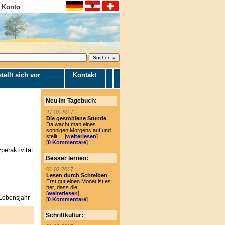
 Konto
tellt sich vor
Kontakt
Neu im Tagebuch:
27.03.2017
Die gestohlene Stunde
Da wacht man eines
sonnigen Morgens auf und
stellt ... [
weiterlesen
]
[
0 Kommentare
]
eraktivität
Besser lernen:
01.02.2017
Lesen durch Schreiben
Erst gut einen Monat ist es
her, dass die ...
[
weiterlesen
]
 Lebensjahr
[
0 Kommentare
]
Schriftkultur: