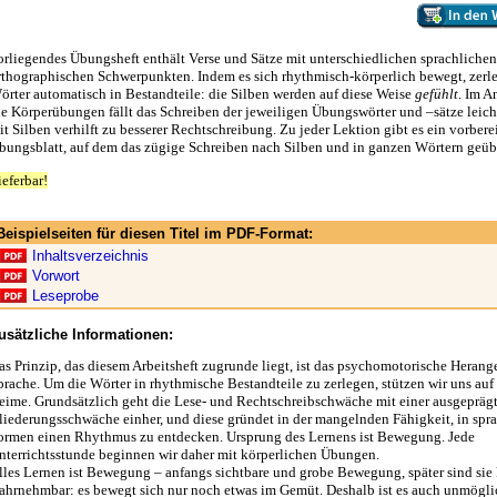
orliegendes Übungsheft enthält Verse und Sätze mit unterschiedlichen sprachliche
rthographischen Schwerpunkten. Indem es sich rhythmisch-körperlich bewegt, zerl
örter automatisch in Bestandteile: die Silben werden auf diese Weise
gefühlt
. Im A
ie Körperübungen fällt das Schreiben der jeweiligen Übungswörter und –sätze leicht
it Silben verhilft zu besserer Rechtschreibung. Zu jeder Lektion gibt es ein vorberei
bungsblatt, auf dem das zügige Schreiben nach Silben und in ganzen Wörtern geübt
ieferbar!
Beispielseiten für diesen Titel im PDF-Format:
Inhaltsverzeichnis
Vorwort
Leseprobe
usätzliche Informationen:
as Prinzip, das diesem Arbeitsheft zugrunde liegt, ist das psychomotorische Herang
prache. Um die Wörter in rhythmische Bestandteile zu zerlegen, stützen wir uns auf
eime. Grundsätzlich geht die Lese- und Rechtschreibschwäche mit einer ausgepräg
liederungsschwäche einher, und diese gründet in der mangelnden Fähigkeit, in spr
ormen einen Rhythmus zu entdecken. Ursprung des Lernens ist Bewegung. Jede
nterrichtsstunde beginnen wir daher mit körperlichen Übungen.
lles Lernen ist Bewegung – anfangs sichtbare und grobe Bewegung, später sind si
ahrnehmbar: es bewegt sich nur noch etwas im Gemüt. Deshalb ist es auch unmögli