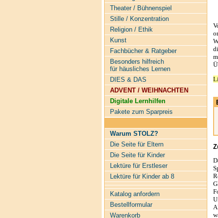
Theater / Bühnenspiel
Stille / Konzentration
V
Religion / Ethik
o
Kunst
W
d
Fachbücher & Ratgeber
m
Besonders hilfreich
Ü
für häusliches Lernen
L
DIES & DAS
ADVENT / WEIHNACHTEN
Digitale Lernhilfen
Pakete zum Sparpreis
Warum STOLZ?
Die Seite für Eltern
Z
Die Seite für Kinder
D
Lektüre für Erstleser
S
R
Lektüre für Kinder ab 8
G
F
Katalog anfordern
U
Bestellformular
A
w
Warenkorb