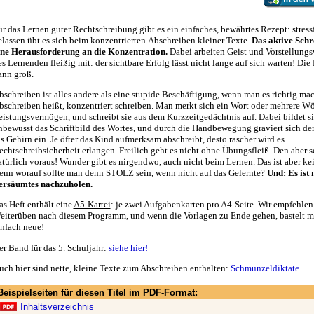
ür das Lernen guter Rechtschreibung gibt es ein einfaches, bewährtes Rezept: stress
elassen übt es sich beim konzentrierten Abschreiben kleiner Texte.
Das aktive Schre
ine Herausforderung an die Konzentration.
Dabei arbeiten Geist und Vorstellung
s Lernenden fleißig mit: der sichtbare Erfolg lässt nicht lange auf sich warten! Die 
ann groß.
bschreiben ist alles andere als eine stupide Beschäftigung, wenn man es richtig mac
bschreiben heißt, konzentriert schreiben. Man merkt sich ein Wort oder mehrere Wör
eistungsvermögen, und schreibt sie aus dem Kurzzeitgedächtnis auf. Dabei bildet s
nbewusst das Schriftbild des Wortes, und durch die Handbewegung graviert sich der
ns Gehirn ein. Je öfter das Kind aufmerksam abschreibt, desto rascher wird es
echtschreibsicherheit erlangen. Freilich geht es nicht ohne Übungsfleiß. Den aber s
atürlich voraus! Wunder gibt es nirgendwo, auch nicht beim Lernen. Das ist aber kei
enn worauf sollte man denn STOLZ sein, wenn nicht auf das Gelernte?
Und: Es ist 
ersäumtes nachzuholen.
as Heft enthält eine
A5-Kartei
: je zwei Aufgabenkarten pro A4-Seite. Wir empfehlen 
eiterüben nach diesem Programm, und wenn die Vorlagen zu Ende gehen, bastelt m
infach neue!
er Band für das 5. Schuljahr:
siehe hier!
uch hier sind nette, kleine Texte zum Abschreiben enthalten:
Schmunzeldiktate
Beispielseiten für diesen Titel im PDF-Format:
Inhaltsverzeichnis