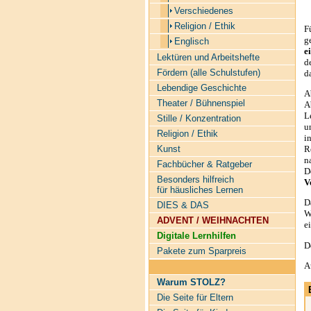
Verschiedenes
Religion / Ethik
F
g
Englisch
e
Lektüren und Arbeitshefte
de
Fördern (alle Schulstufen)
d
Lebendige Geschichte
A
Theater / Bühnenspiel
A
L
Stille / Konzentration
u
Religion / Ethik
i
R
Kunst
n
Fachbücher & Ratgeber
D
Besonders hilfreich
V
für häusliches Lernen
D
DIES & DAS
W
ADVENT / WEIHNACHTEN
e
Digitale Lernhilfen
D
Pakete zum Sparpreis
A
Warum STOLZ?
Die Seite für Eltern