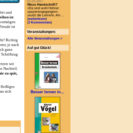
01.02.2017
Wozu Handschrift?
»Da sind wohl Hühner
spazierengegangen«,
frei und
seufzt die Lehrerin. Am ...
iben ist
[
weiterlesen
]
svermögen
[
2 Kommentare
]
Freude ist
Veranstaltungen:
Alle Veranstaltungen >
ht! Richtig
ter, je nach
Auf gut Glück!
ich ganz
 Schriftzug
etzen wir
n Nachteil.
nie zu spät,
fleißiges
an sich
Besser lernen in...