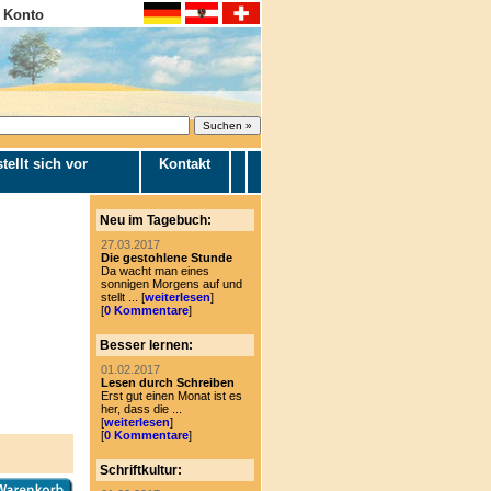
 Konto
tellt sich vor
Kontakt
Neu im Tagebuch:
27.03.2017
Die gestohlene Stunde
Da wacht man eines
sonnigen Morgens auf und
stellt ... [
weiterlesen
]
[
0 Kommentare
]
Besser lernen:
01.02.2017
Lesen durch Schreiben
Erst gut einen Monat ist es
her, dass die ...
[
weiterlesen
]
[
0 Kommentare
]
Schriftkultur: