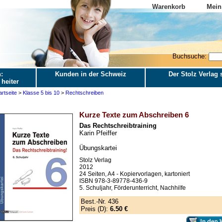
Warenkorb
Mein
Buchsuche:
:
Kunden in der Schweiz
Der Stolz Verlag s
 heiter
artseite
>
Klasse 5 bis 10
>
Rechtschreiben
Kurze Texte zum Abschreiben 6
Das Rechtschreibtraining
Karin Pfeiffer
Übungskartei
Stolz Verlag
2012
24 Seiten, A4 - Kopiervorlagen, kartoniert
ISBN 978-3-89778-436-9
5. Schuljahr, Förderunterricht, Nachhilfe
Best.-Nr. 436
Preis (D):
6.50 €