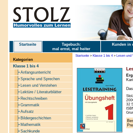
Startseite
Tagebuch:
Kunden in 
mal ernst, mal heiter
Startseite
>
Klasse 1 bis 4
>
Lesen und 
Kategorien
Klasse 1 bis 4
Les
Anfangsunterricht
Erg
Sprache und Sprechen
Kari
Lesen und Verstehen
Das
Lektüre / Literaturblätter
Stol
Rechtschreiben
200
32 S
Grammatik
ISB
Aufsatz
Grun
Bildergeschichten
Bes
Mathematik
Pre
Sachkunde