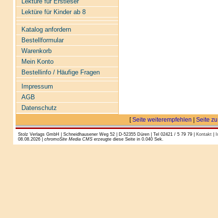
Lektüre für Erstleser
Lektüre für Kinder ab 8
Katalog anfordern
Bestellformular
Warenkorb
Mein Konto
Bestellinfo / Häufige Fragen
Impressum
AGB
Datenschutz
[
Seite weiterempfehlen
|
Seite zu
Stolz Verlags GmbH | Schneidhausener Weg 52 | D-52355 Düren | Tel 02421 / 5 79 79 |
Kontakt
|
I
08.08.2026 |
chromoSite Media CMS
erzeugte diese Seite in 0.040 Sek.