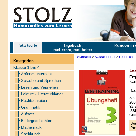
Startseite
Tagebuch:
Kunden in 
mal ernst, mal heiter
Startseite
>
Klasse 1 bis 4
>
Lesen und 
Kategorien
Klasse 1 bis 4
Les
Anfangsunterricht
Erg
Sprache und Sprechen
Kari
Lesen und Verstehen
Das
Lektüre / Literaturblätter
Stol
Rechtschreiben
200
32 S
Grammatik
ISB
Aufsatz
Gru
Bildergeschichten
Bes
Mathematik
Pre
Sachkunde