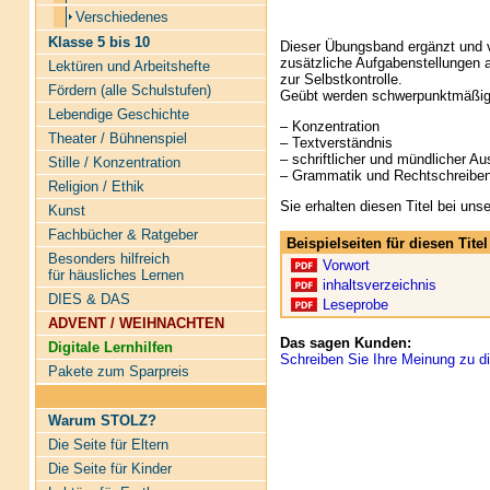
Verschiedenes
Klasse 5 bis 10
Dieser Übungsband ergänzt und v
zusätzliche Aufgabenstellungen 
Lektüren und Arbeitshefte
zur Selbstkontrolle.
Fördern (alle Schulstufen)
Geübt werden schwerpunktmäßig
Lebendige Geschichte
– Konzentration
Theater / Bühnenspiel
– Textverständnis
– schriftlicher und mündlicher A
Stille / Konzentration
– Grammatik und Rechtschreibe
Religion / Ethik
Sie erhalten diesen Titel bei un
Kunst
Fachbücher & Ratgeber
Beispielseiten für diesen Tit
Besonders hilfreich
Vorwort
für häusliches Lernen
inhaltsverzeichnis
DIES & DAS
Leseprobe
ADVENT / WEIHNACHTEN
Das sagen Kunden:
Digitale Lernhilfen
Schreiben Sie Ihre Meinung zu di
Pakete zum Sparpreis
Warum STOLZ?
Die Seite für Eltern
Die Seite für Kinder