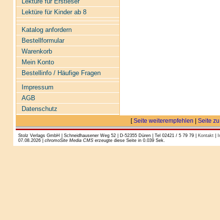
Lektüre für Erstleser
Lektüre für Kinder ab 8
Katalog anfordern
Bestellformular
Warenkorb
Mein Konto
Bestellinfo / Häufige Fragen
Impressum
AGB
Datenschutz
[
Seite weiterempfehlen
|
Seite zu
Stolz Verlags GmbH | Schneidhausener Weg 52 | D-52355 Düren | Tel 02421 / 5 79 79 |
Kontakt
|
I
07.08.2026 |
chromoSite Media CMS
erzeugte diese Seite in 0.039 Sek.