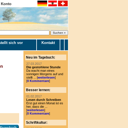
 Konto
tellt sich vor
Kontakt
Neu im Tagebuch:
27.03.2017
en
Die gestohlene Stunde
Da wacht man eines
sonnigen Morgens auf und
stellt ... [
weiterlesen
]
[
0 Kommentare
]
Besser lernen:
01.02.2017
Lesen durch Schreiben
Erst gut einen Monat ist es
her, dass die ...
[
weiterlesen
]
[
0 Kommentare
]
Schriftkultur: