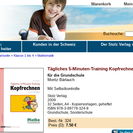
Warenkorb
Mein
Buchsuche:
:
Kunden in der Schweiz
Der Stolz Verlag s
 heiter
artseite
>
Klasse 1 bis 4
>
Mathematik
Tägliches 5-Minuten-Training Kopfrechn
für die Grundschule
Moritz Bärlauch
Mit Selbstkontrolle
Stolz Verlag
2009
32 Seiten, A4 - Kopiervorlagen, geheftet
ISBN 978-3-89778-324-9
Grundschule, Sonderschule
Best.-Nr. 324
Preis (D):
7.50 €