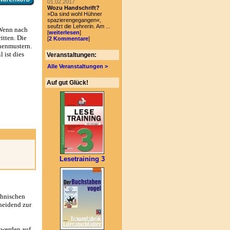
01.02.2017
Wozu Handschrift?
»Da sind wohl Hühner
spazierengegangen«,
seufzt die Lehrerin. Am ...
 Wenn nach
[
weiterlesen
]
itten. Die
[
2 Kommentare
]
henmustern.
 ist dies
Veranstaltungen:
Alle Veranstaltungen >
Auf gut Glück!
Lesetraining 3
chnischen
heidend zur
 werden auf