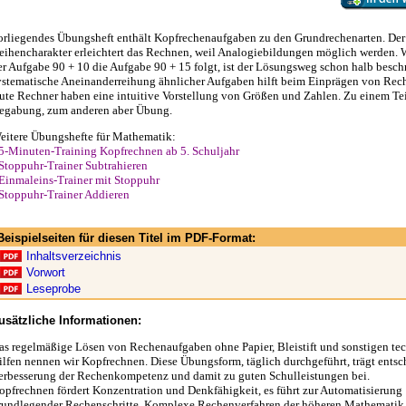
orliegendes Übungsheft enthält Kopfrechenaufgaben zu den Grundrechenarten. Der
eihencharakter erleichtert das Rechnen, weil Analogiebildungen möglich werden.
er Aufgabe 90 + 10 die Aufgabe 90 + 15 folgt, ist der Lösungsweg schon halb beschr
ystematische Aneinanderreihung ähnlicher Aufgaben hilft beim Einprägen von Rec
ute Rechner haben eine intuitive Vorstellung von Größen und Zahlen. Zu einem Teil
egabung, zum anderen aber Übung.
eitere Übungshefte für Mathematik:
5-Minuten-Training Kopfrechnen ab 5. Schuljahr
Stoppuhr-Trainer Subtrahieren
Einmaleins-Trainer mit Stoppuhr
Stoppuhr-Trainer Addieren
Beispielseiten für diesen Titel im PDF-Format:
Inhaltsverzeichnis
Vorwort
Leseprobe
usätzliche Informationen:
as regelmäßige Lösen von Rechenaufgaben ohne Papier, Bleistift und sonstigen te
ilfen nennen wir Kopfrechnen. Diese Übungsform, täglich durchgeführt, trägt entsc
erbesserung der Rechenkompetenz und damit zu guten Schulleistungen bei.
opfrechnen fördert Konzentration und Denkfähigkeit, es führt zur Automatisierung
rundlegender Rechenschritte. Komplexe Rechenverfahren der höheren Mathematik