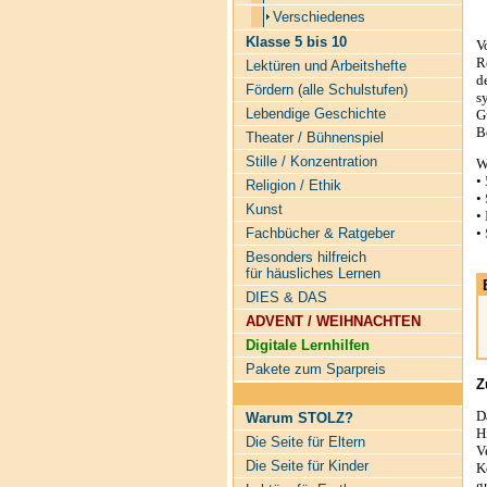
Verschiedenes
Klasse 5 bis 10
V
R
Lektüren und Arbeitshefte
d
Fördern (alle Schulstufen)
s
Lebendige Geschichte
G
B
Theater / Bühnenspiel
Stille / Konzentration
W
•
Religion / Ethik
•
Kunst
•
•
Fachbücher & Ratgeber
Besonders hilfreich
für häusliches Lernen
DIES & DAS
ADVENT / WEIHNACHTEN
Digitale Lernhilfen
Pakete zum Sparpreis
Z
D
Warum STOLZ?
H
Die Seite für Eltern
V
Die Seite für Kinder
K
g