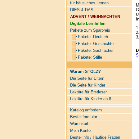
für häusliches Lernen
M
G
DIES & DAS
U
ADVENT / WEIHNACHTEN
I
Digitale Lernhilfen
1
Pakete zum Sparpreis
2
Pakete: Deutsch
3
Pakete: Geschichte
Pakete: Sachfächer
D
S
Pakete: Stille
Warum STOLZ?
Die Seite für Eltern
Die Seite für Kinder
Lektüre für Erstleser
Lektüre für Kinder ab 8
Katalog anfordern
Bestellformular
Warenkorb
Mein Konto
Bestellinfo / Häufige Fragen