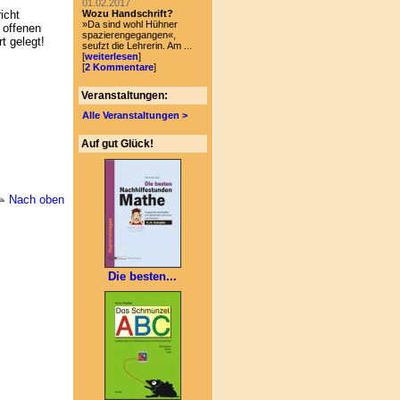
01.02.2017
icht
Wozu Handschrift?
»Da sind wohl Hühner
 offenen
spazierengegangen«,
t gelegt!
seufzt die Lehrerin. Am ...
[
weiterlesen
]
[
2 Kommentare
]
Veranstaltungen:
Alle Veranstaltungen >
Auf gut Glück!
Nach oben
Die besten...