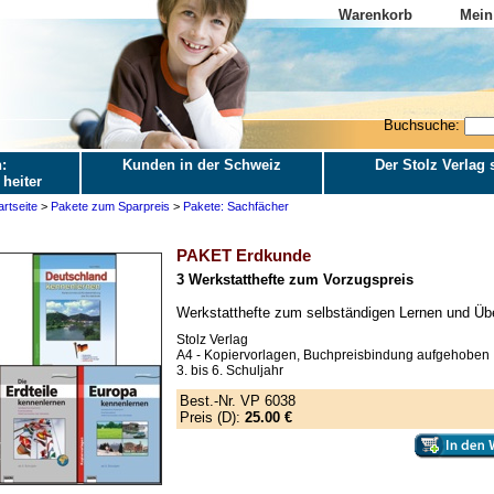
Warenkorb
Mein
Buchsuche:
:
Kunden in der Schweiz
Der Stolz Verlag s
 heiter
artseite
>
Pakete zum Sparpreis
>
Pakete: Sachfächer
PAKET Erdkunde
3 Werkstatthefte zum Vorzugspreis
Werkstatthefte zum selbständigen Lernen und Üb
Stolz Verlag
A4 - Kopiervorlagen, Buchpreisbindung aufgehoben
3. bis 6. Schuljahr
Best.-Nr. VP 6038
Preis (D):
25.00 €