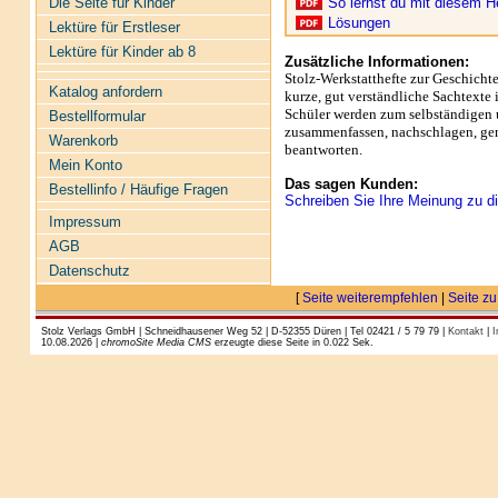
Die Seite für Kinder
So lernst du mit diesem H
Lösungen
Lektüre für Erstleser
Lektüre für Kinder ab 8
Zusätzliche Informationen:
Stolz-Werkstatthefte zur Geschicht
Katalog anfordern
kurze, gut verständliche Sachtexte 
Schüler werden zum selbständigen u
Bestellformular
zusammenfassen, nachschlagen, gen
Warenkorb
beantworten.
Mein Konto
Das sagen Kunden:
Bestellinfo / Häufige Fragen
Schreiben Sie Ihre Meinung zu di
Impressum
AGB
Datenschutz
[
Seite weiterempfehlen
|
Seite zu
Stolz Verlags GmbH | Schneidhausener Weg 52 | D-52355 Düren | Tel 02421 / 5 79 79 |
Kontakt
|
I
10.08.2026 |
chromoSite Media CMS
erzeugte diese Seite in 0.022 Sek.