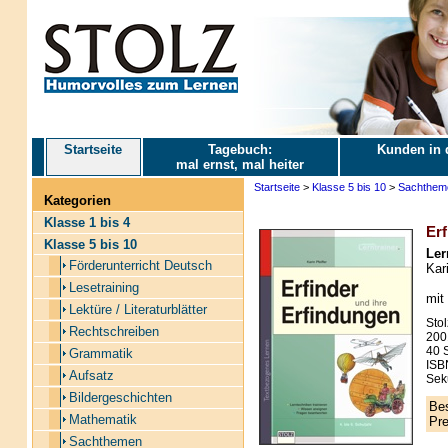
Startseite
Tagebuch:
Kunden in 
mal ernst, mal heiter
Startseite
>
Klasse 5 bis 10
>
Sachthem
Kategorien
Klasse 1 bis 4
Erf
Klasse 5 bis 10
Ler
Förderunterricht Deutsch
Kari
Lesetraining
mit
Lektüre / Literaturblätter
Stol
Rechtschreiben
200
40 S
Grammatik
ISB
Aufsatz
Sek
Bildergeschichten
Bes
Mathematik
Pre
Sachthemen