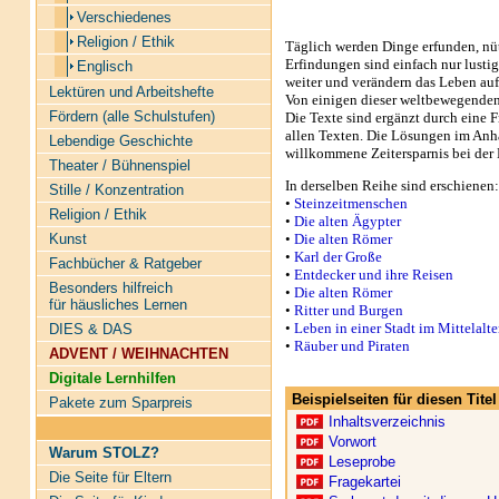
Verschiedenes
Religion / Ethik
Täglich werden Dinge erfunden, nüt
Erfindungen sind einfach nur lusti
Englisch
weiter und verändern das Leben auf 
Lektüren und Arbeitshefte
Von einigen dieser weltbewegenden 
Fördern (alle Schulstufen)
Die Texte sind ergänzt durch eine F
allen Texten. Die Lösungen im Anh
Lebendige Geschichte
willkommene Zeitersparnis bei der 
Theater / Bühnenspiel
In derselben Reihe sind erschienen:
Stille / Konzentration
•
Steinzeitmenschen
Religion / Ethik
•
Die alten Ägypter
•
Die alten Römer
Kunst
•
Karl der Große
Fachbücher & Ratgeber
•
Entdecker und ihre Reisen
Besonders hilfreich
•
Die alten Römer
für häusliches Lernen
•
Ritter und Burgen
•
Leben in einer Stadt im Mittelalte
DIES & DAS
•
Räuber und Piraten
ADVENT / WEIHNACHTEN
Digitale Lernhilfen
Beispielseiten für diesen Tit
Pakete zum Sparpreis
Inhaltsverzeichnis
Vorwort
Warum STOLZ?
Leseprobe
Die Seite für Eltern
Fragekartei