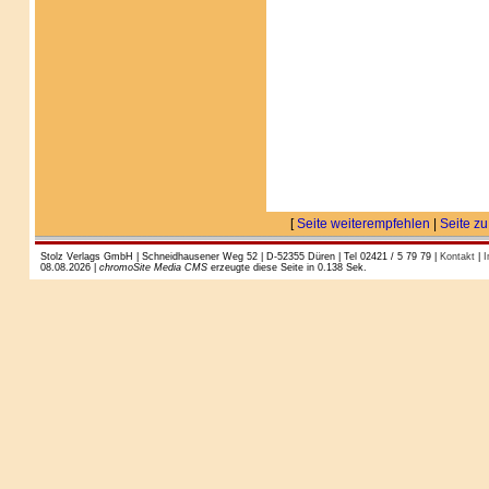
[
Seite weiterempfehlen
|
Seite zu
Stolz Verlags GmbH | Schneidhausener Weg 52 | D-52355 Düren | Tel 02421 / 5 79 79 |
Kontakt
|
I
08.08.2026 |
chromoSite Media CMS
erzeugte diese Seite in 0.138 Sek.