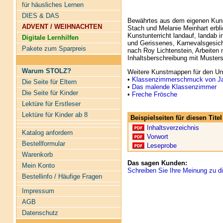
für häusliches Lernen
DIES & DAS
Bewährtes aus dem eigenen Kunst
ADVENT / WEIHNACHTEN
Stach und Melanie Meinhart erblic
Kunstunterricht landauf, landab i
Digitale Lernhilfen
und Gerissenes, Karnevalsgesich
Pakete zum Sparpreis
nach Roy Lichtenstein, Arbeiten
Inhaltsberschreibung mit Musters
Warum STOLZ?
Weitere Kunstmappen für den Unt
•
Klassenzimmerschmuck von Ja
Die Seite für Eltern
•
Das malende Klassenzimmer
Die Seite für Kinder
•
Freche Frösche
Lektüre für Erstleser
Lektüre für Kinder ab 8
Beispielseiten für diesen Tit
Inhaltsverzeichnis
Katalog anfordern
Vorwort
Bestellformular
Leseprobe
Warenkorb
Das sagen Kunden:
Mein Konto
Schreiben Sie Ihre Meinung zu di
Bestellinfo / Häufige Fragen
Impressum
AGB
Datenschutz