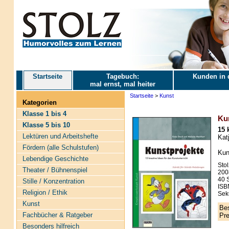
Startseite
Tagebuch:
Kunden in 
mal ernst, mal heiter
Startseite
>
Kunst
Kategorien
Klasse 1 bis 4
Ku
Klasse 5 bis 10
15 
Lektüren und Arbeitshefte
Kat
Fördern (alle Schulstufen)
Kuns
Lebendige Geschichte
Stol
Theater / Bühnenspiel
200
40 S
Stille / Konzentration
ISB
Religion / Ethik
Sek
Kunst
Bes
Fachbücher & Ratgeber
Pre
Besonders hilfreich