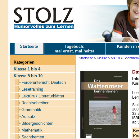
Startseite
Tagebuch:
Kunden in 
mal ernst, mal heiter
Startseite
>
Klasse 5 bis 10
>
Sachthem
Kategorien
Klasse 1 bis 4
Da
Klasse 5 bis 10
Inf
Förderunterricht Deutsch
Kar
Lesetraining
Ler
Lektüre / Literaturblätter
Ler
Rechtschreiben
Stol
200
Grammatik
32 S
Aufsatz
ISB
ab 5
Bildergeschichten
Mathematik
Bes
Pre
Sachthemen