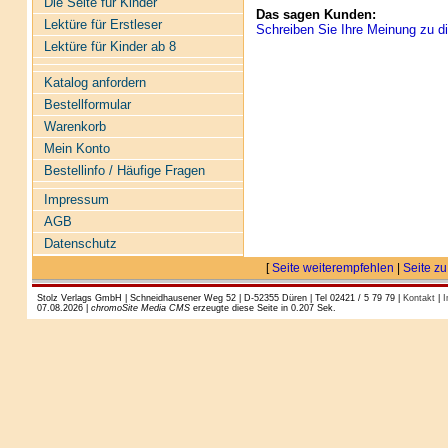
Die Seite für Kinder
Das sagen Kunden:
Lektüre für Erstleser
Schreiben Sie Ihre Meinung zu di
Lektüre für Kinder ab 8
Katalog anfordern
Bestellformular
Warenkorb
Mein Konto
Bestellinfo / Häufige Fragen
Impressum
AGB
Datenschutz
[
Seite weiterempfehlen
|
Seite zu
Stolz Verlags GmbH | Schneidhausener Weg 52 | D-52355 Düren | Tel 02421 / 5 79 79 |
Kontakt
|
I
07.08.2026 |
chromoSite Media CMS
erzeugte diese Seite in 0.207 Sek.