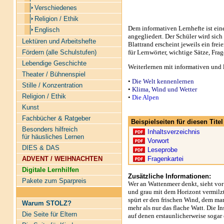
Verschiedenes
Religion / Ethik
Dem informativen Lernhefte ist ei
Englisch
angegliedert. Der Schüler wird sich
Lektüren und Arbeitshefte
Blattrand erscheint jeweils ein fre
für Lernwörter, wichtige Sätze, Fra
Fördern (alle Schulstufen)
Lebendige Geschichte
Weiterlernen mit informativen und 
Theater / Bühnenspiel
•
Die Welt kennenlernen
Stille / Konzentration
•
Klima, Wind und Wetter
Religion / Ethik
•
Die Alpen
Kunst
Fachbücher & Ratgeber
Beispielseiten für diesen Tit
Besonders hilfreich
Inhaltsverzeichnis
für häusliches Lernen
Vorwort
DIES & DAS
Leseprobe
Fragenkartei
ADVENT / WEIHNACHTEN
Digitale Lernhilfen
Zusätzliche Informationen:
Pakete zum Sparpreis
Wer an Wattenmeer denkt, sieht vor
und grau mit dem Horizont vermilzt
spürt er den frischen Wind, dem ma
Warum STOLZ?
mehr als nur das flache Watt. Die I
Die Seite für Eltern
auf denen erstaunlicherweise sogar