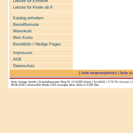
Lektüre für Erstleser
Lektüre für Kinder ab 8
Katalog anfordern
Bestellformular
Warenkorb
Mein Konto
Bestellinfo / Häufige Fragen
Impressum
AGB
Datenschutz
[
Seite weiterempfehlen
|
Seite zu
Stolz Verlags GmbH | Schneidhausener Weg 52 | D-52355 Düren | Tel 02421 / 5 79 79 |
Kontakt
|
I
09.08.2026 |
chromoSite Media CMS
erzeugte diese Seite in 0.055 Sek.