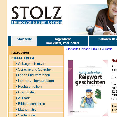
Startseite
Tagebuch:
Kunden in 
mal ernst, mal heiter
Startseite
>
Klasse 1 bis 4
>
Aufsatz
Kategorien
Klasse 1 bis 4
Re
Anfangsunterricht
Auf
Sprache und Sprechen
Kari
Lesen und Verstehen
Auf
Lektüre / Literaturblätter
Stol
Rechtschreiben
200
32 S
Grammatik
ISB
Aufsatz
Gru
Bildergeschichten
Bes
Mathematik
Pre
Sachkunde