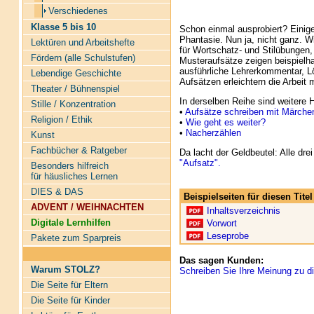
Verschiedenes
Klasse 5 bis 10
Schon einmal ausprobiert? Einige
Phantasie. Nun ja, nicht ganz. 
Lektüren und Arbeitshefte
für Wortschatz- und Stilübungen,
Fördern (alle Schulstufen)
Musteraufsätze zeigen beispielha
ausführliche Lehrerkommentar, L
Lebendige Geschichte
Aufsätzen erleichtern die Arbeit 
Theater / Bühnenspiel
In derselben Reihe sind weitere 
Stille / Konzentration
•
Aufsätze schreiben mit Märche
Religion / Ethik
•
Wie geht es weiter?
•
Nacherzählen
Kunst
Fachbücher & Ratgeber
Da lacht der Geldbeutel: Alle dre
"Aufsatz".
Besonders hilfreich
für häusliches Lernen
DIES & DAS
Beispielseiten für diesen Tit
ADVENT / WEIHNACHTEN
Inhaltsverzeichnis
Digitale Lernhilfen
Vorwort
Leseprobe
Pakete zum Sparpreis
Das sagen Kunden:
Warum STOLZ?
Schreiben Sie Ihre Meinung zu di
Die Seite für Eltern
Die Seite für Kinder