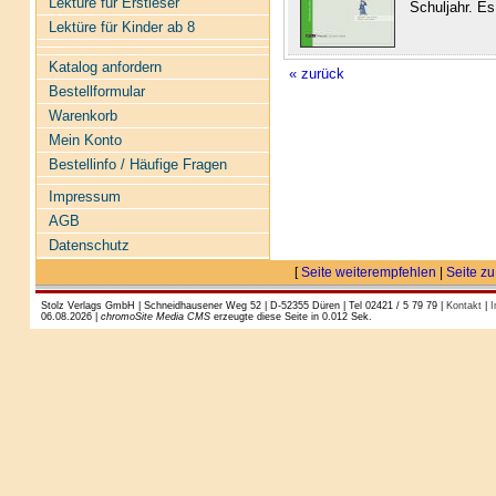
Lektüre für Erstleser
Schuljahr. Es
Lektüre für Kinder ab 8
Katalog anfordern
« zurück
Bestellformular
Warenkorb
Mein Konto
Bestellinfo / Häufige Fragen
Impressum
AGB
Datenschutz
[
Seite weiterempfehlen
|
Seite zu
Stolz Verlags GmbH | Schneidhausener Weg 52 | D-52355 Düren | Tel 02421 / 5 79 79 |
Kontakt
|
I
06.08.2026 |
chromoSite Media CMS
erzeugte diese Seite in 0.012 Sek.