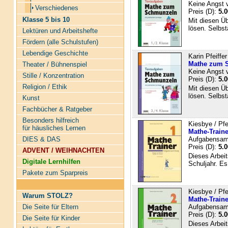
Keine Angst 
Verschiedenes
Preis (D):
5.0
Klasse 5 bis 10
Mit diesen Üb
lösen. Selbst
Lektüren und Arbeitshefte
Fördern (alle Schulstufen)
Lebendige Geschichte
Karin Pfeiffe
Mathe zum 
Theater / Bühnenspiel
Keine Angst 
Stille / Konzentration
Preis (D):
5.0
Religion / Ethik
Mit diesen Üb
lösen. Selbst
Kunst
Fachbücher & Ratgeber
Besonders hilfreich
Kiesbye / Pfe
für häusliches Lernen
Mathe-Traine
DIES & DAS
Aufgabensamm
Preis (D):
5.0
ADVENT / WEIHNACHTEN
Dieses Arbeit
Digitale Lernhilfen
Schuljahr. Es
Pakete zum Sparpreis
Kiesbye / Pfe
Warum STOLZ?
Mathe-Traine
Die Seite für Eltern
Aufgabensamm
Preis (D):
5.0
Die Seite für Kinder
Dieses Arbeit