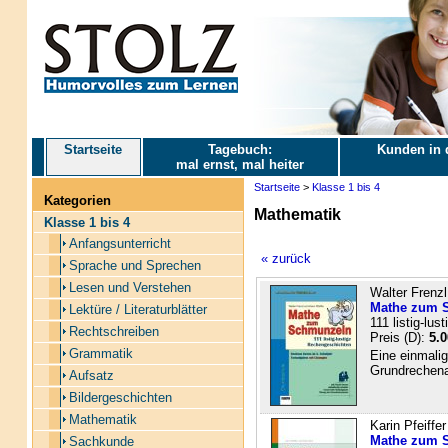
Startseite
Tagebuch:
Kunden in 
mal ernst, mal heiter
Startseite
>
Klasse 1 bis 4
Kategorien
Mathematik
Klasse 1 bis 4
Anfangsunterricht
« zurück
Sprache und Sprechen
Lesen und Verstehen
Walter Frenzl
Mathe zum S
Lektüre / Literaturblätter
111 listig-lu
Rechtschreiben
Preis (D):
5.0
Grammatik
Eine einmali
Grundrechenar
Aufsatz
Bildergeschichten
Mathematik
Karin Pfeiffe
Mathe zum 
Sachkunde