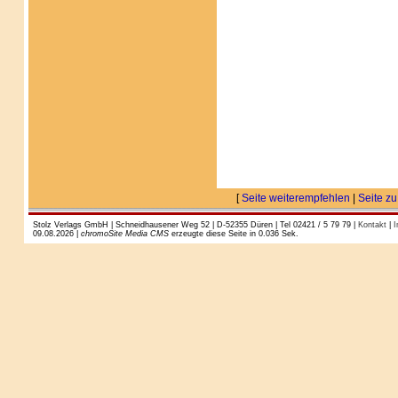
[
Seite weiterempfehlen
|
Seite zu
Stolz Verlags GmbH | Schneidhausener Weg 52 | D-52355 Düren | Tel 02421 / 5 79 79 |
Kontakt
|
I
09.08.2026 |
chromoSite Media CMS
erzeugte diese Seite in 0.036 Sek.