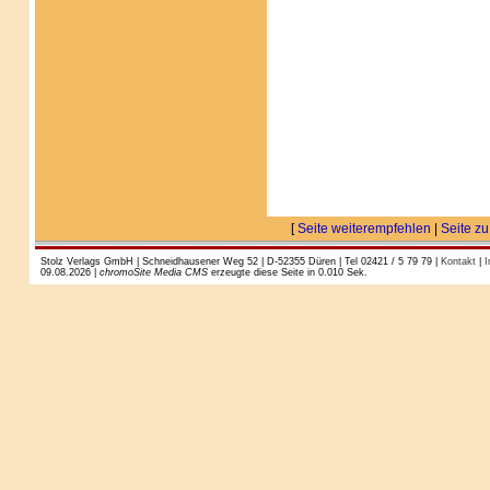
[
Seite weiterempfehlen
|
Seite zu
Stolz Verlags GmbH | Schneidhausener Weg 52 | D-52355 Düren | Tel 02421 / 5 79 79 |
Kontakt
|
I
09.08.2026 |
chromoSite Media CMS
erzeugte diese Seite in 0.010 Sek.