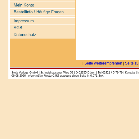
Mein Konto
Bestellinfo / Häufige Fragen
Impressum
AGB
Datenschutz
[
Seite weiterempfehlen
|
Seite zu
Stolz Verlags GmbH | Schneidhausener Weg 52 | D-52355 Düren | Tel 02421 / 5 79 79 |
Kontakt
|
I
06.08.2026 |
chromoSite Media CMS
erzeugte diese Seite in 0.071 Sek.