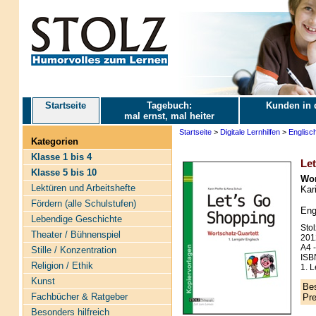
Startseite
Tagebuch:
Kunden in 
mal ernst, mal heiter
Startseite
>
Digitale Lernhilfen
>
Englisc
Kategorien
Klasse 1 bis 4
Le
Klasse 5 bis 10
Wor
Lektüren und Arbeitshefte
Kar
Fördern (alle Schulstufen)
Eng
Lebendige Geschichte
Stol
Theater / Bühnenspiel
201
A4 -
Stille / Konzentration
ISB
Religion / Ethik
1. L
Kunst
Bes
Fachbücher & Ratgeber
Pre
Besonders hilfreich