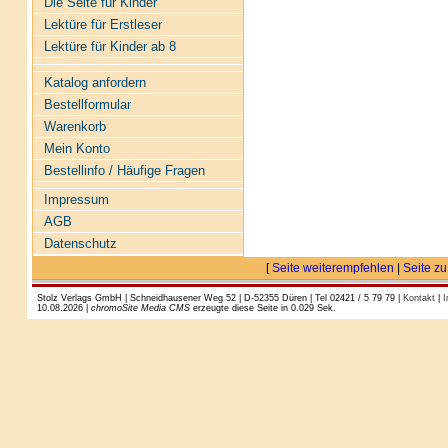
Die Seite für Kinder
Lektüre für Erstleser
Lektüre für Kinder ab 8
Katalog anfordern
Bestellformular
Warenkorb
Mein Konto
Bestellinfo / Häufige Fragen
Impressum
AGB
Datenschutz
[
Seite weiterempfehlen
|
Seite zu
Stolz Verlags GmbH | Schneidhausener Weg 52 | D-52355 Düren | Tel 02421 / 5 79 79 |
Kontakt
|
I
10.08.2026 |
chromoSite Media CMS
erzeugte diese Seite in 0.029 Sek.