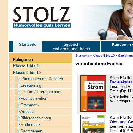
Startseite
Tagebuch:
Kunden in 
mal ernst, mal heiter
Startseite
>
Klasse 5 bis 10
>
Sachthem
Kategorien
verschiedene Fächer
Klasse 1 bis 4
Klasse 5 bis 10
Karin Pfeiffe
Förderunterricht Deutsch
Der elektris
Lesetraining
Lese- und Arb
Preis (D):
11.
Lektüre / Literaturblätter
Sie erhalten 
Rechtschreiben
Vertriebspartn
Grammatik
Aufsatz
Karin Pfeiffer
Bildergeschichten
Obst und G
Mathematik
Lernwerkstatt
Preis (D):
9.9
Sachthemen