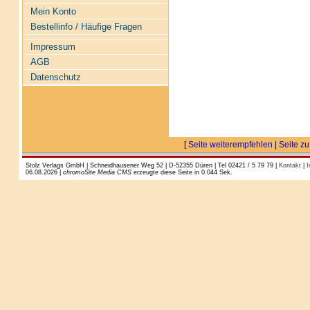
Mein Konto
Bestellinfo / Häufige Fragen
Impressum
AGB
Datenschutz
[
Seite weiterempfehlen
|
Seite zu
Stolz Verlags GmbH | Schneidhausener Weg 52 | D-52355 Düren | Tel 02421 / 5 79 79 |
Kontakt
|
I
06.08.2026 |
chromoSite Media CMS
erzeugte diese Seite in 0.044 Sek.