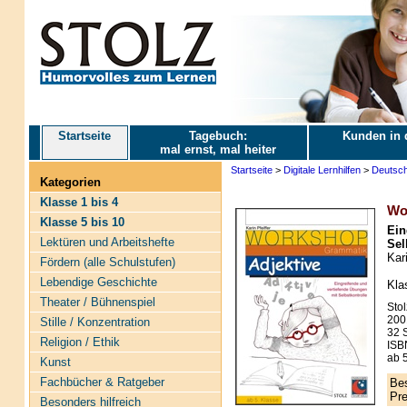
Startseite
Tagebuch:
Kunden in 
mal ernst, mal heiter
Startseite
>
Digitale Lernhilfen
>
Deutsc
Kategorien
Klasse 1 bis 4
Wo
Klasse 5 bis 10
Ein
Lektüren und Arbeitshefte
Sel
Kari
Fördern (alle Schulstufen)
Lebendige Geschichte
Kla
Theater / Bühnenspiel
Stol
200
Stille / Konzentration
32 S
Religion / Ethik
ISB
ab 5
Kunst
Fachbücher & Ratgeber
Bes
Pre
Besonders hilfreich