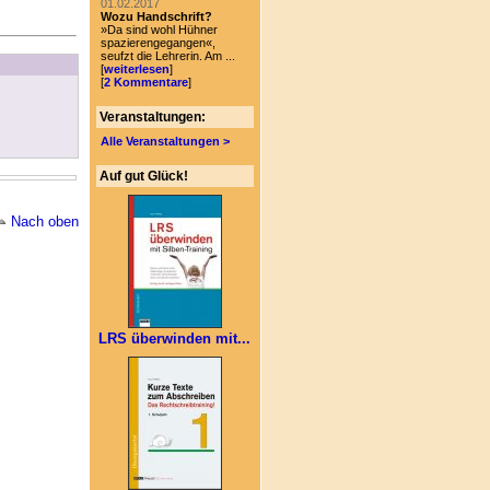
01.02.2017
Wozu Handschrift?
»Da sind wohl Hühner
spazierengegangen«,
seufzt die Lehrerin. Am ...
[
weiterlesen
]
[
2 Kommentare
]
Veranstaltungen:
Alle Veranstaltungen >
Auf gut Glück!
Nach oben
LRS überwinden mit...