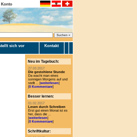
 Konto
tellt sich vor
Kontakt
Neu im Tagebuch:
27.03.2017
Die gestohlene Stunde
Da wacht man eines
sonnigen Morgens auf und
stellt ... [
weiterlesen
]
[
0 Kommentare
]
Besser lernen:
01.02.2017
Lesen durch Schreiben
Erst gut einen Monat ist es
her, dass die ...
[
weiterlesen
]
[
0 Kommentare
]
Schriftkultur: