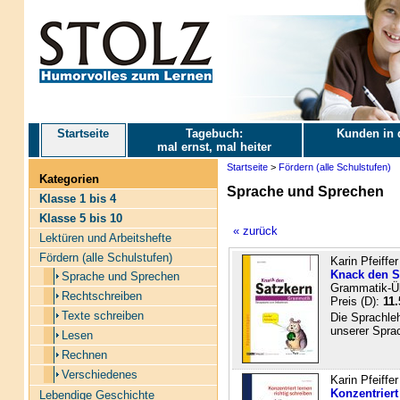
Startseite
Tagebuch:
Kunden in 
mal ernst, mal heiter
Startseite
>
Fördern (alle Schulstufen)
Kategorien
Sprache und Sprechen
Klasse 1 bis 4
Klasse 5 bis 10
« zurück
Lektüren und Arbeitshefte
Fördern (alle Schulstufen)
Karin Pfeiffer
Knack den S
Sprache und Sprechen
Grammatik-Üb
Rechtschreiben
Preis (D):
11.
Texte schreiben
Die Sprachleh
unserer Spra
Lesen
Rechnen
Verschiedenes
Karin Pfeiffer
Konzentriert
Lebendige Geschichte