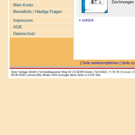
Zeichnungen 
Mein Konto
Bestellinfo / Häufige Fragen
« zurück
Impressum
AGB
Datenschutz
[
Seite weiterempfehlen
|
Seite zu
Stolz Verlags GmbH | Schneidhausener Weg 52 | D-52355 Düren | Tel 02421 / 5 79 79 |
Kontakt
|
I
08.08.2026 |
chromoSite Media CMS
erzeugte diese Seite in 0.012 Sek.