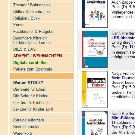
Auch Zappelk
Theater / Bühnenspiel
Preis (D):
9.9
Stille / Konzentration
Vorliegendes
unterschiedli
Religion / Ethik
Kunst
Fachbücher & Ratgeber
Karin Pfeiffer
LRS überwin
Besonders hilfreich
Erfolg durch 
für häusliches Lernen
Preis (D):
11.
DIES & DAS
In diesem Hef
ADVENT / WEIHNACHTEN
erfolgt einers
Digitale Lernhilfen
Pakete zum Sparpreis
Nadja Fröhlic
Mein Deutsc
Besser Lesen
Warum STOLZ?
Preis (D):
5.0
Die Seite für Eltern
Sieben Theme
Die Seite für Kinder
schriftliche 
Lektüre für Erstleser
Lektüre für Kinder ab 8
Karin Pfeiffer
Mini-Bilderg
Katalog anfordern
11 Lektionen:
Bestellformular
Preis (D):
9.9
Die Mini-Bild
Warenkorb