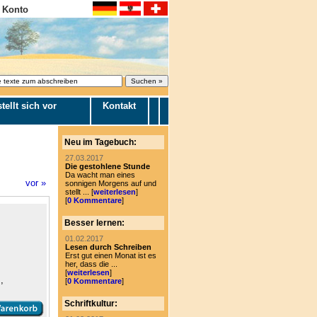
 Konto
tellt sich vor
Kontakt
Neu im Tagebuch:
27.03.2017
Die gestohlene Stunde
Da wacht man eines
vor »
sonnigen Morgens auf und
stellt ... [
weiterlesen
]
[
0 Kommentare
]
Besser lernen:
01.02.2017
Lesen durch Schreiben
Erst gut einen Monat ist es
her, dass die ...
[
weiterlesen
]
,
[
0 Kommentare
]
Schriftkultur: