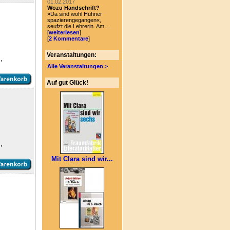
01.02.2017
Wozu Handschrift?
»Da sind wohl Hühner
spazierengegangen«,
seufzt die Lehrerin. Am ...
[
weiterlesen
]
[
2 Kommentare
]
Veranstaltungen:
,
Alle Veranstaltungen >
Auf gut Glück!
,
Mit Clara sind wir...
,