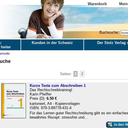
Warenkorb
Mein
Buchsuche:
:
Kunden in der Schweiz
Der Stolz Verlag s
 heiter
artseite
uche
Seiten:
1
2
Kurze Texte zum Abschreiben 1
Das Rechtschreibtraining!
Karin Pfeiffer
Preis (D):
6.50 €
kartoniert, A4 - Kopiervorlagen
ISBN: 978-3-89778-431-4
Für das Lernen guter Rechtschreibung gibt es ein einfaches
bewährtes Rezept: stressfrei und...