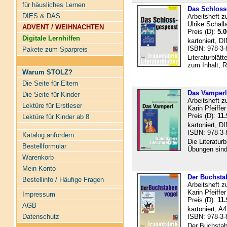
für häusliches Lernen
Das Schlossg
DIES & DAS
Arbeitsheft z
Ulrike Schalla
ADVENT / WEIHNACHTEN
Preis (D):
5.0
Digitale Lernhilfen
kartoniert, D
ISBN: 978-3-
Pakete zum Sparpreis
Literaturblät
zum Inhalt, R
Warum STOLZ?
Die Seite für Eltern
Das Vamperl -
Die Seite für Kinder
Arbeitsheft z
Lektüre für Erstleser
Karin Pfeiffer
Preis (D):
11.
Lektüre für Kinder ab 8
kartoniert, D
ISBN: 978-3-
Katalog anfordern
Die Literatur
Bestellformular
Übungen sind 
Warenkorb
Mein Konto
Der Buchstab
Bestellinfo / Häufige Fragen
Arbeitsheft z
Karin Pfeiffer
Impressum
Preis (D):
11.
AGB
kartoniert, A4
Datenschutz
ISBN: 978-3-
Der Buchstabe