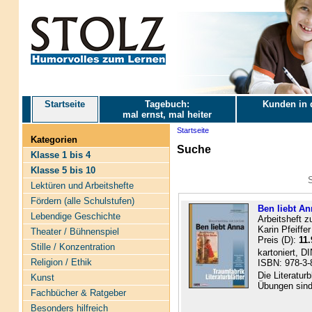
Startseite
Tagebuch:
Kunden in 
mal ernst, mal heiter
Startseite
Kategorien
Suche
Klasse 1 bis 4
Klasse 5 bis 10
S
Lektüren und Arbeitshefte
Fördern (alle Schulstufen)
Ben liebt Ann
Lebendige Geschichte
Arbeitsheft z
Karin Pfeiffer
Theater / Bühnenspiel
Preis (D):
11.
Stille / Konzentration
kartoniert, D
Religion / Ethik
ISBN: 978-3-
Die Literatur
Kunst
Übungen sind 
Fachbücher & Ratgeber
Besonders hilfreich