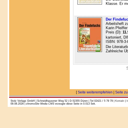
Klasse. Er mö
Der Findefuch
Arbeitsheft z
Karin Pfeiffer
Preis (D):
11.
kartoniert, D
ISBN: 978-3-
Die Literatur
Zahlreiche Üb
S
[
Seite weiterempfehlen
|
Seite zu
Stolz Verlags GmbH | Schneidhausener Weg 52 | D-52355 Düren | Tel 02421 / 5 79 79 |
Kontakt
|
I
09.08.2026 |
chromoSite Media CMS
erzeugte diese Seite in 0.013 Sek.